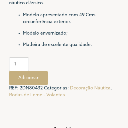
náutico clássico.
Modelo apresentado com 49 Cms
circunferência exterior.
Modelo envernizado;
Madeira de excelente qualidade.
Quantidade
de
VOLANTE
Adicionar
AÇO
INOX
REF:
2DN80432
Categorias:
Decoração Náutica
,
/
Rodas de Leme - Volantes
MODELO
RODA
DE
LEME