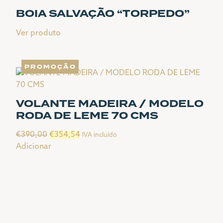
has
BOIA SALVAÇÃO “TORPEDO”
multiple
variants.
Ver produto
The
options
may
PROMOÇÃO
be
chosen
on
VOLANTE MADEIRA / MODELO
the
RODA DE LEME 70 CMS
product
page
O
O
€
390,00
€
354,54
IVA incluído
preço
preço
Adicionar
original
atual
era:
é:
€390,00.
€354,54.