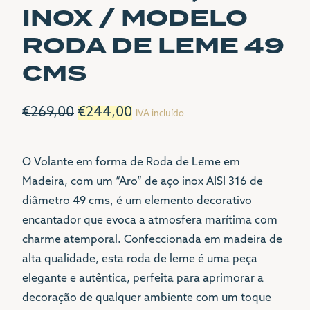
INOX / MODELO
CONTACTOS
RODA DE LEME 49
CMS
LOJA
(+351) 21 342 1001
O
O
€
269,00
€
244,00
IVA incluído
(+351) 96 81 000 81
preço
preço
SEDE
original
atual
O Volante em forma de Roda de Leme em
(+351) 21 342 1001
Madeira, com um “Aro” de aço inox AISI 316 de
era:
é:
LGL@LGL.PT
diâmetro 49 cms, é um elemento decorativo
€269,00.
€244,00.
encantador que evoca a atmosfera marítima com
MORADA
charme atemporal. Confeccionada em madeira de
AVENIDA 24 DE JULHO
alta qualidade, esta roda de leme é uma peça
Nº1 G
elegante e autêntica, perfeita para aprimorar a
1200-478 LISBOA
decoração de qualquer ambiente com um toque