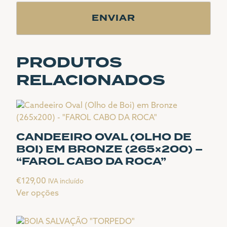
PRODUTOS
RELACIONADOS
CANDEEIRO OVAL (OLHO DE
BOI) EM BRONZE (265×200) –
“FAROL CABO DA ROCA”
€
129,00
IVA incluído
Ver opções
This
product