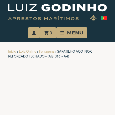
Skip
to
content
MENU
0
INÍCIO
Início
Loja Online
Ferragens
SAPATILHO AÇO INOX
A EMPRESA
REFORÇADO FECHADO – (AISI 316 – A4)
SERVIÇOS
LOJA ONLINE
PORTFÓLIO
CATÁLOGOS