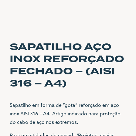
CONTACTOS
LOJA
SAPATILHO AÇO
(+351) 21 342 1001
INOX REFORÇADO
(+351) 96 81 000 81
FECHADO – (AISI
SEDE
(+351) 21 342 1001
316 – A4)
LGL@LGL.PT
MORADA
Sapatilho em forma de “gota” reforçado em aço
AVENIDA 24 DE JULHO
inox AISI 316 – A4. Artigo indicado para proteção
Nº1 G
do cabo de aço nos extremos.
1200-478 LISBOA