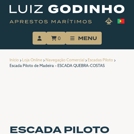
Skip
to
content
MENU
0
INÍCIO
Início
Loja Online
Navegação Comercial
Escadas Piloto
A EMPRESA
Escada Piloto de Madeira – ESCADA QUEBRA-COSTAS
SERVIÇOS
LOJA ONLINE
PORTFÓLIO
ESCADA PILOTO
CATÁLOGOS