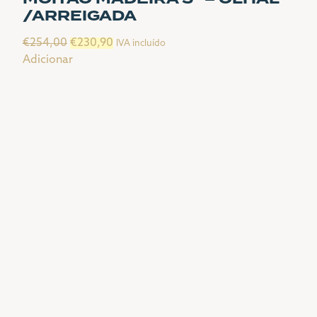
/ARREIGADA
O
O
€
254,00
€
230,90
IVA incluído
preço
preço
Adicionar
original
atual
era:
é:
€254,00.
€230,90.