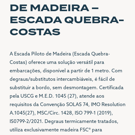
DE MADEIRA –
CONTACTOS
ESCADA QUEBRA-
COSTAS
LOJA
(+351) 21 342 1001
A Escada Piloto de Madeira (Escada Quebra-
(+351) 96 81 000 81
Costas) oferece uma solução versátil para
SEDE
embarcações, disponível a partir de 1 metro. Com
(+351) 21 342 1001
degraus/substitutos intercambiáveis, é fácil de
LGL@LGL.PT
substituir a bordo, sem desmontagem. Certificada
pela USCG e M.E.D. 1045 (27), atende aos
MORADA
requisitos da Convenção SOLAS 74, IMO Resolution
AVENIDA 24 DE JULHO
A.1045(27), MSC/Circ. 1428, ISO 799-1 (2019),
Nº1 G
IS0799-2/2021. Degraus termicamente tratados,
1200-478 LISBOA
utiliza exclusivamente madeira FSC® para