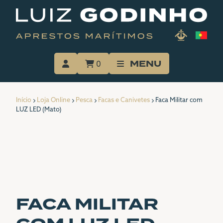
Skip
to
content
MENU
0
INÍCIO
Início
Loja Online
Pesca
Facas e Canivetes
Faca Militar com
A EMPRESA
LUZ LED (Mato)
SERVIÇOS
LOJA ONLINE
PORTFÓLIO
FACA MILITAR
CATÁLOGOS