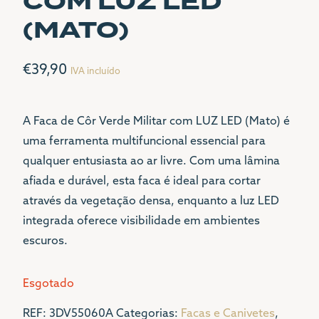
COM LUZ LED
(MATO)
CONTACTOS
€
39,90
IVA incluído
LOJA
(+351) 21 342 1001
A Faca de Côr Verde Militar com LUZ LED (Mato) é
(+351) 96 81 000 81
uma ferramenta multifuncional essencial para
SEDE
qualquer entusiasta ao ar livre. Com uma lâmina
afiada e durável, esta faca é ideal para cortar
(+351) 21 342 1001
através da vegetação densa, enquanto a luz LED
LGL@LGL.PT
integrada oferece visibilidade em ambientes
MORADA
escuros.
AVENIDA 24 DE JULHO
Nº1 G
Esgotado
1200-478 LISBOA
REF:
3DV55060A
Categorias:
Facas e Canivetes
,