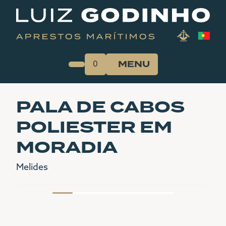
Skip
to
content
MENU
0
INÍCIO
PALA DE CABOS
A EMPRESA
POLIESTER EM
SERVIÇOS
MORADIA
LOJA ONLINE
Melides
PORTFÓLIO
CATÁLOGOS