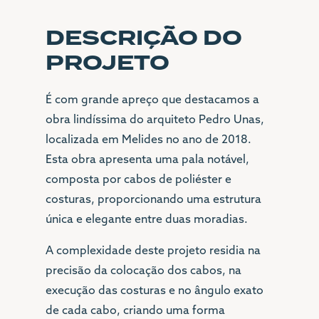
CONTACTOS
DESCRIÇÃO DO
PROJETO
LOJA
É com grande apreço que destacamos a
(+351) 21 342 1001
obra lindíssima do arquiteto Pedro Unas,
(+351) 96 81 000 81
localizada em Melides no ano de 2018.
Esta obra apresenta uma pala notável,
SEDE
composta por cabos de poliéster e
(+351) 21 342 1001
costuras, proporcionando uma estrutura
LGL@LGL.PT
única e elegante entre duas moradias.
MORADA
A complexidade deste projeto residia na
AVENIDA 24 DE JULHO
precisão da colocação dos cabos, na
Nº1 G
execução das costuras e no ângulo exato
1200-478 LISBOA
de cada cabo, criando uma forma