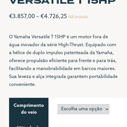
VERSATILE T 15HP
CONTACTOS
Price
€
3.857,00
–
€
4.726,25
IVA incluído
range:
€3.857,00
LOJA
O Yamaha Versatile T 15HP é um motor fora de
(+351) 21 342 1001
água inovador da série High-Thrust. Equipado com
through
(+351) 96 81 000 81
a hélice de duplo impulso patenteada da Yamaha,
€4.726,25
oferece propulsão eficiente para frente e para trás,
SEDE
facilitando a manobrabilidade em barcos maiores.
(+351) 21 342 1001
Sua leveza e alça integrada garantem portabilidade
LGL@LGL.PT
conveniente.
MORADA
AVENIDA 24 DE JULHO
Comprimento
Nº1 G
do veio
1200-478 LISBOA