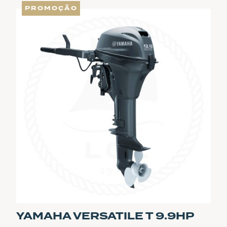
PROMOÇÃO
€2.870,00.
€2.726,50.
YAMAHA VERSATILE T 9.9HP