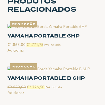
PRODUTOS
RELACIONADOS
PROMOÇÃO
YAMAHA PORTABLE 6HP
O
O
€
1.865,00
€
1.771,75
IVA incluído
preço
preço
Adicionar
original
atual
era:
é:
PROMOÇÃO
€1.865,00.
€1.771,75.
YAMAHA PORTABLE B 6HP
O
O
€
2.870,00
€
2.726,50
IVA incluído
preço
preço
Adicionar
original
atual
era:
é: