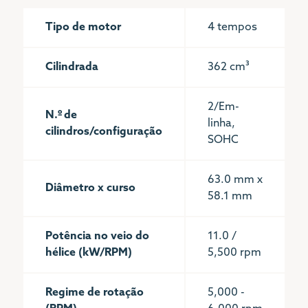
Tipo de motor
4 tempos
Cilindrada
362 cm³
2/Em-
N.º de
linha,
cilindros/configuração
SOHC
63.0 mm x
Diâmetro x curso
58.1 mm
Potência no veio do
11.0 /
hélice (kW/RPM)
5,500 rpm
Regime de rotação
5,000 -