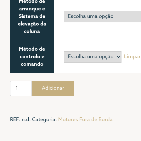
Método de
arranque e
Sistema de
elevação da
coluna
Método de
controlo e
Limpar
comando
Quantidade
Adicionar
de
Yamaha
Versatile
T
REF:
n.d.
Categoria:
Motores Fora de Borda
15HP