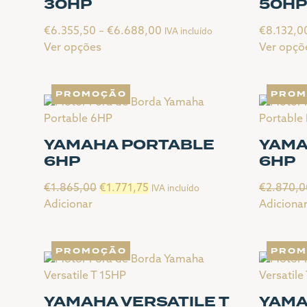
30HP
50H
Price
€
6.355,50
–
€
6.688,00
€
8.132,0
IVA incluído
range:
Ver opções
Ver opçõ
This
€6.355,50
This
product
through
product
PROMOÇÃO
PROM
has
€6.688,00
has
multiple
multiple
variants.
variants.
YAMAHA PORTABLE
YAMA
The
The
6HP
6HP
options
options
may
may
O
O
€
1.865,00
€
1.771,75
€
2.870,0
IVA incluído
be
be
preço
preço
Adicionar
Adiciona
chosen
chosen
original
atual
on
on
era:
é:
the
the
PROMOÇÃO
PROM
€1.865,00.
€1.771,75.
product
product
page
page
YAMAHA VERSATILE T
YAMA