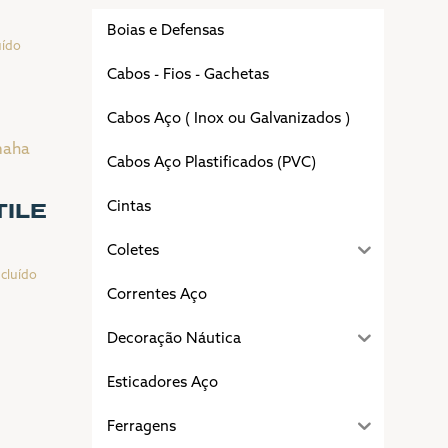
Boias e Defensas
uído
Cabos - Fios - Gachetas
Cabos Aço ( Inox ou Galvanizados )
00.
Cabos Aço Plastificados (PVC)
TILE
Cintas
Coletes
ncluído
Correntes Aço
e:
57,00
Decoração Náutica
ugh
26,25
Esticadores Aço
Ferragens