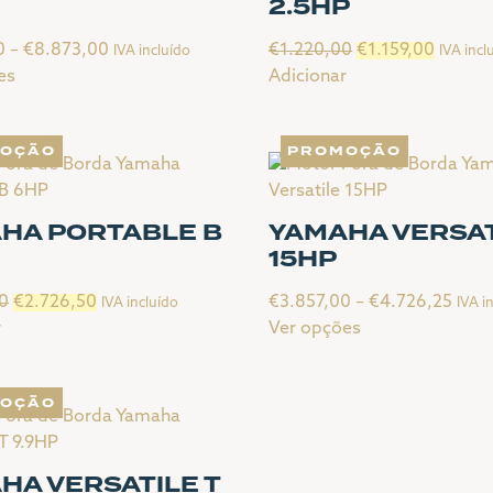
P
2.5HP
Price
O
O
0
–
€
8.873,00
€
1.220,00
€
1.159,00
IVA incluído
IVA incl
range:
preço
preço
es
Adicionar
€8.132,00
original
atual
through
era:
é:
OÇÃO
PROMOÇÃO
€8.873,00
€1.220,00.
€1.159,
HA PORTABLE B
YAMAHA VERSA
15HP
O
O
Price
0
€
2.726,50
€
3.857,00
–
€
4.726,25
IVA incluído
IVA i
preço
preço
rang
r
Ver opções
original
atual
This
€3.8
era:
é:
product
thro
OÇÃO
€2.870,00.
€2.726,50.
has
€4.7
multiple
variants.
HA VERSATILE T
The