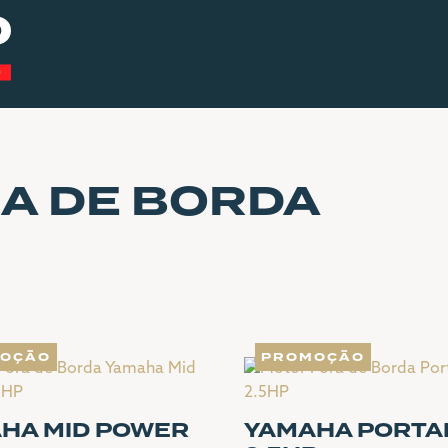
A EMPRE
SERVIÇOS
LOJA ONL
A DE BORDA
PORTFÓLI
CATÁLOG
CONTACT
OÇÃO
PROMOÇÃO
HA MID POWER
YAMAHA PORTA